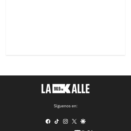
Síguenos en:
facebook
tiktok
instagram
twitter
google