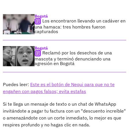
Bogotá
Los encontraron llevando un cadáver en
una hamaca: tres hombres fueron
capturados
Bogotá
Reclamó por los desechos de una
mascota y terminó denunciando una
agresión en Bogotá
Puedes leer:
Este es el botón de Nequi para que no te
engañen con pagos falsos; evita estafas
Si te llega un mensaje de texto o un chat de WhatsApp
invitándote a pagar tu factura con un "descuento increíble"
o amenazándote con un corte inmediato, lo mejor es que
respires profundo y no hagas clic en nada.