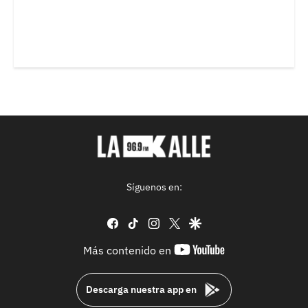
Síguenos en:
facebook
tiktok
instagram
twitter
google
youtube-
Más contenido en
footer
Descarga nuestra app en