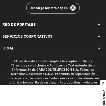
Descarga nuestra app en
RED DE PORTALES
SERVICIOS CORPORATIVOS
LEGAL
El uso de este sitio web implica la aceptación de los
Términos y condiciones
y
Políticas de Tratamiento de la
Información
de
CARACOL TELEVISIÓN S.A.
Todos los
Derechos Reservados D.R.A. Prohibida su reproducción
total o parcial, así como su traducción a cualquier idioma sin
autorización escrita de su titular. Reproduction in whole or
c
in part, or translation without written permission is
prohibited. All rights reserved 2025.
PUBLICIDAD
MIEMBRO DE: