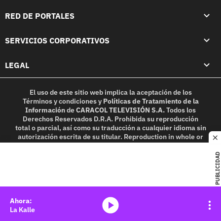
RED DE PORTALES
SERVICIOS CORPORATIVOS
LEGAL
El uso de este sitio web implica la aceptación de los
Términos y condiciones
y
Políticas de Tratamiento de la
Información
de
CARACOL TELEVISIÓN S.A.
Todos los
Derechos Reservados D.R.A. Prohibida su reproducción
total o parcial, así como su traducción a cualquier idioma sin
autorización escrita de su titular. Reproduction in whole or
c
in part, or translation without written permission is
prohibited. All rights reserved 2025.
PUBLICIDAD
MIEMBRO DE:
media-icon
La Kalle