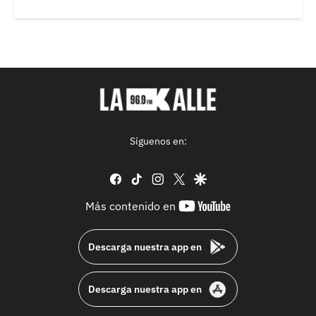
Síguenos en:
facebook
tiktok
instagram
twitter
google
youtube-
Más contenido en
footer
Descarga nuestra app en
Descarga nuestra app en