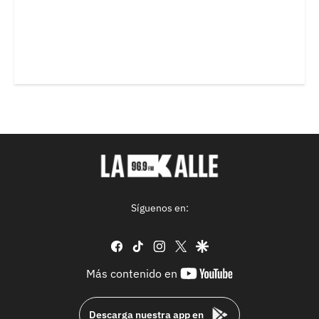
Síguenos en:
facebook
tiktok
instagram
twitter
google
youtube-
Más contenido en
footer
Descarga nuestra app en