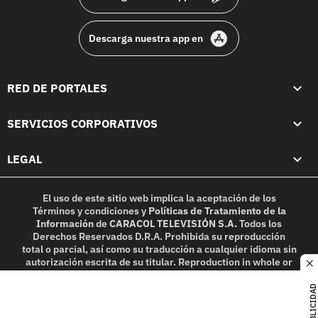
Descarga nuestra app en
RED DE PORTALES
SERVICIOS CORPORATIVOS
LEGAL
El uso de este sitio web implica la aceptación de los
Términos y condiciones
y
Políticas de Tratamiento de la
Información
de
CARACOL TELEVISIÓN S.A.
Todos los
Derechos Reservados D.R.A. Prohibida su reproducción
total o parcial, así como su traducción a cualquier idioma sin
autorización escrita de su titular. Reproduction in whole or
c
in part, or translation without written permission is
prohibited. All rights reserved 2025.
PUBLICIDAD