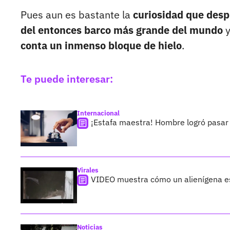
Pues aun es bastante la
curiosidad que desp
del entonces barco más grande del mundo
y
conta un inmenso bloque de hielo
.
Te puede interesar:
Internacional
¡Estafa maestra! Hombre logró pasar 
Virales
VIDEO muestra cómo un alienígena e
Noticias