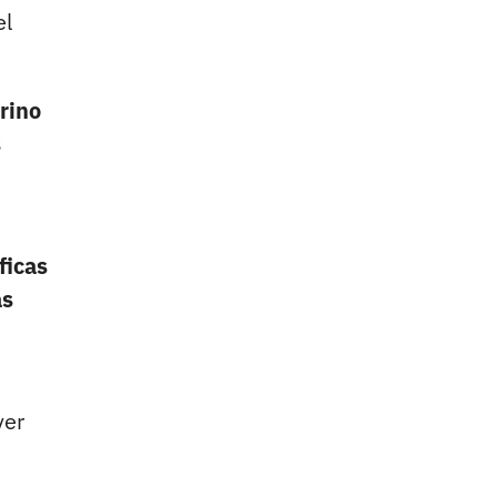
el
rino
s
ficas
as
ver