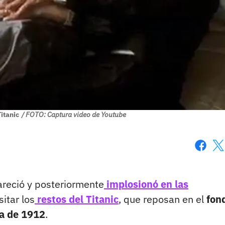
itanic
/ FOTO: Captura video de Youtube
Faceboo
X
areció y posteriormente
implosionó en las
sitar los
restos del Titanic
, que reposan en el
fon
da de 1912
.