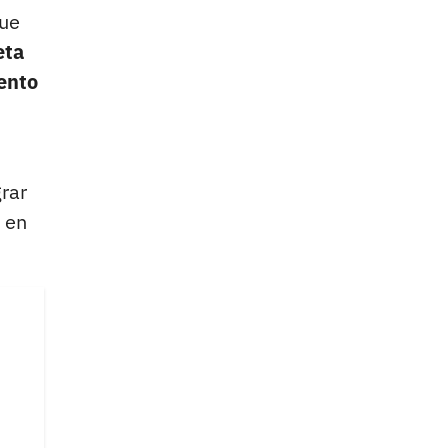
que
eta
ento
grar
 en