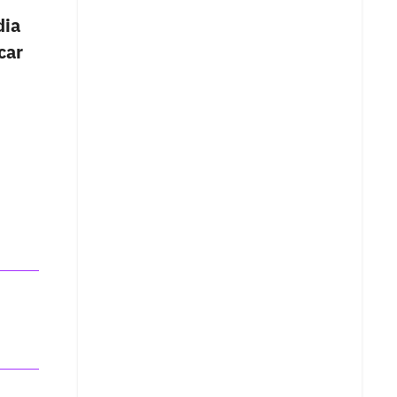
dia
car