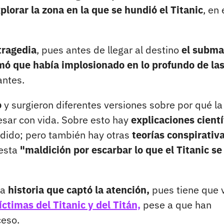
plorar la zona en la que se hundió el Titanic
, en 
tragedia
, pues antes de llegar al destino
el subma
mó que había implosionado en lo profundo de la
antes.
o
y surgieron diferentes versiones sobre por qué la
resar con vida. Sobre esto hay
explicaciones cientí
dido; pero también hay otras
teorías conspirativ
esta
"maldición por escarbar lo que el Titanic se
na
historia que captó la atención,
pues tiene que 
ctimas del Titanic y del Titán,
pese a que han
ceso.