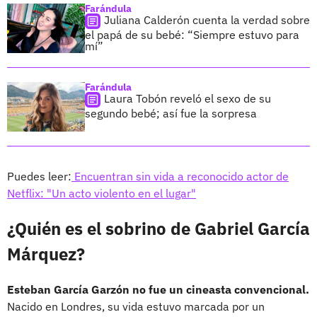
Farándula
Juliana Calderón cuenta la verdad sobre
el papá de su bebé: “Siempre estuvo para
mí”
Farándula
Laura Tobón reveló el sexo de su
segundo bebé; así fue la sorpresa
Puedes leer:
Encuentran sin vida a reconocido actor de
Netflix: "Un acto violento en el lugar"
¿Quién es el sobrino de Gabriel García
Márquez?
Esteban García Garzón no fue un cineasta convencional.
Nacido en Londres, su vida estuvo marcada por un