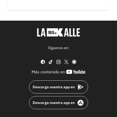
Síguenos en:
facebook
tiktok
instagram
twitter
google
youtube-
Más contenido en
footer
Descarga nuestra app en
Descarga nuestra app en