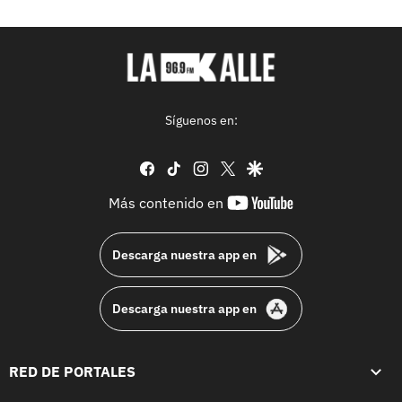
Síguenos en:
facebook
tiktok
instagram
twitter
google
youtube-
Más contenido en
footer
Descarga nuestra app en
Descarga nuestra app en
RED DE PORTALES