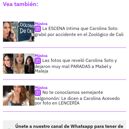
Vea también:
Música
La ESCENA íntima que Carolina Soto
grabó por accidente en el Zoológico de Cali
Música
Las fotos que reveló Carolina Soto y
dejaron muy mal PARADAS a Mabel y
Maleja
Música
No te conocíamos semejante
nalgononón: Le dicen a Carolina Acevedo
por foto en LENCERÍA
Únete a nuestro canal de Whatsapp para tener de