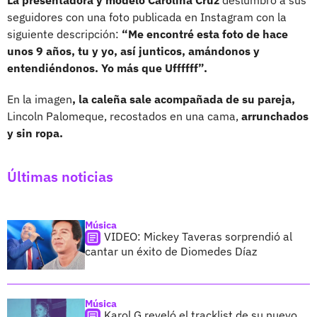
seguidores con una foto publicada en Instagram con la
siguiente descripción:
“Me encontré esta foto de hace
unos 9 años, tu y yo, así junticos, amándonos y
entendiéndonos. Yo más que Uffffff”.
En la imagen
, la caleña sale acompañada de su pareja,
Lincoln Palomeque, recostados en una cama,
arrunchados
y sin ropa.
Últimas noticias
Música
VIDEO: Mickey Taveras sorprendió al
cantar un éxito de Diomedes Díaz
Música
Karol G reveló el tracklist de su nuevo