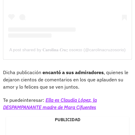
A post shared by 𝐂𝐚𝐫𝐨𝐥𝐢𝐧𝐚 𝑪𝒓𝒖𝒛 ᴏsᴏʀɪᴏ (@carolinacruzosorio)
Dicha publicación
encantó a sus admiradores
, quienes le
dejaron cientos de comentarios en los que aplauden su
amor y lo felices que se ven juntos.
Te puedeinteresar:
Ella es Claudia López, la
DESPAMPANANTE madre de Mara Cifuentes
PUBLICIDAD