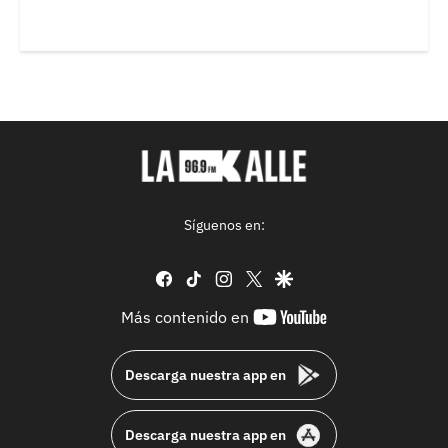
Síguenos en:
facebook
tiktok
instagram
twitter
google
youtube-
Más contenido en
footer
Descarga nuestra app en
Descarga nuestra app en