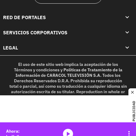
RED DE PORTALES
SERVICIOS CORPORATIVOS
LEGAL
El uso de este sitio web implica la aceptación de los
Términos y condiciones
y
Políticas de Tratamiento de la
Información
de
CARACOL TELEVISIÓN S.A.
Todos los
Derechos Reservados D.R.A. Prohibida su reproducción
total o parcial, así como su traducción a cualquier idioma sin
autorización escrita de su titular. Reproduction in whole or
c
in part, or translation without written permission is
prohibited. All rights reserved 2025.
PUBLICIDAD
MIEMBRO DE:
media-icon