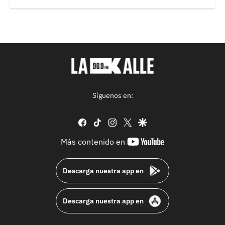
Síguenos en:
facebook
tiktok
instagram
twitter
google
youtube-
Más contenido en
footer
Descarga nuestra app en
Descarga nuestra app en