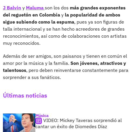
J Balvin
y
Maluma
son los dos
más grandes exponentes
del reguetón en Colombia
y
la popularidad de ambos
sigue subiendo como la espuma
, pues ya son figuras de
talla internacional y se han hecho acreedores de grandes
reconocimientos, así como de colaboraciones con artistas
muy reconocidos.
Además de ser amigos, son paisanos y tienen en común el
amor por la música y la familia.
Son jóvenes, atractivos y
talentosos
, pero deben reinventarse constantemente para
sorprender a sus fanáticos.
Últimas noticias
Música
VIDEO: Mickey Taveras sorprendió al
cantar un éxito de Diomedes Díaz