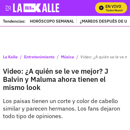
EN VIVO
Mira Todos Nuestros P
Tendencias:
HORÓSCOPO SEMANAL
¿MAREOS DESPUÉS DE UN
PUBLICIDAD
/
/
/
La Kalle
Entretenimiento
Música
Video: ¿A quién se le ve m
Video: ¿A quién se le ve mejor? J
Balvin y Maluma ahora tienen el
mismo look
Los paisas tienen un corte y color de cabello
similar y parecen hermanos. Los fans dejaron
todo tipo de opiniones.