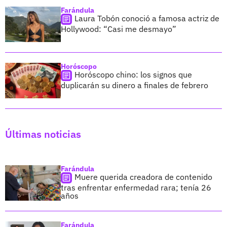
Farándula
Laura Tobón conoció a famosa actriz de
Hollywood: “Casi me desmayo”
Horóscopo
Horóscopo chino: los signos que
duplicarán su dinero a finales de febrero
Últimas noticias
Farándula
Muere querida creadora de contenido
tras enfrentar enfermedad rara; tenía 26
años
Farándula