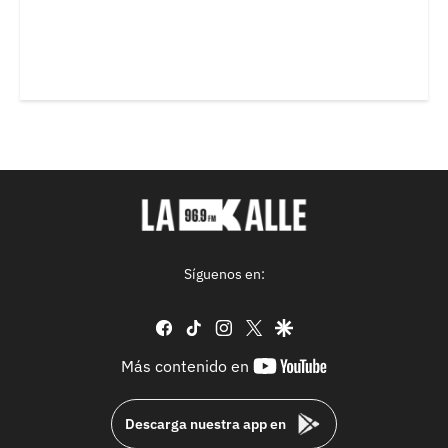
Síguenos en:
facebook
tiktok
instagram
twitter
google
youtube-
Más contenido en
footer
Descarga nuestra app en