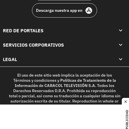
Descarga nuestra app en
RED DE PORTALES
SERVICIOS CORPORATIVOS
LEGAL
El uso de este sitio web implica la aceptación de los
Términos y condiciones
y
Políticas de Tratamiento de la
Información
de
CARACOL TELEVISIÓN S.A.
Todos los
Derechos Reservados D.R.A. Prohibida su reproducción
total o parcial, así como su traducción a cualquier idioma sin
autorización escrita de su titular. Reproduction in whole or
c
in part, or translation without written permission is
prohibited. All rights reserved 2025.
PUBLICIDAD
MIEMBRO DE: