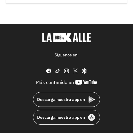
Síguenos en:
facebook
tiktok
instagram
twitter
google
youtube-
Más contenido en
footer
Descarga nuestra app en
Descarga nuestra app en