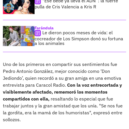
"Ese bebé ya lleva el ADN”: la fuerte
pulla de Cris Valencia a Kris R
Farándula
Le dieron pocos meses de vida: el
cocreador de Los Simpson donó su fortuna
a los animales
Uno de los primeros en compartir sus sentimientos fue
Pedro Antonio González, mejor conocido como ‘Don
Jediondo’, quien recordó a su gran amiga en una emotiva
entrevista para Caracol Radio.
Con la voz entrecortada y
visiblemente afectado, rememoró los momentos
compartidos con ella,
resaltando lo especial que fue
trabajar juntos y la gran amistad que los unía. "Se nos fue
la gordita, era la mamá de los humoristas", expresó entre
sollozos.