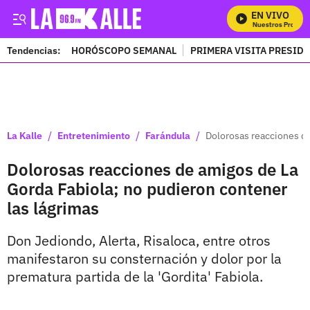
EN VIVO
Mira Todos Nuestros Programa
Tendencias:
HORÓSCOPO SEMANAL
PRIMERA VISITA PRESID
PUBLICIDAD
/
/
/
La Kalle
Entretenimiento
Farándula
Dolorosas reacciones de
Dolorosas reacciones de amigos de La
Gorda Fabiola; no pudieron contener
las lágrimas
Don Jediondo, Alerta, Risaloca, entre otros
manifestaron su consternación y dolor por la
prematura partida de la 'Gordita' Fabiola.