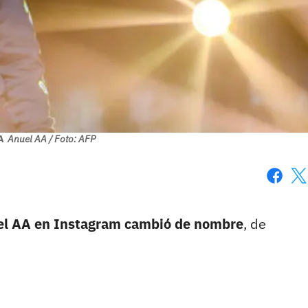
A
Anuel AA / Foto: AFP
Faceboo
X
uel AA en Instagram cambió de nombre
, de