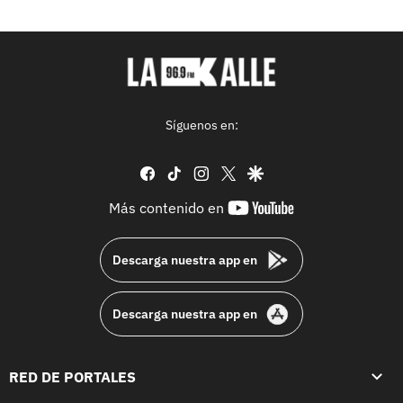
Síguenos en:
facebook
tiktok
instagram
twitter
google
youtube-
Más contenido en
footer
Descarga nuestra app en
Descarga nuestra app en
RED DE PORTALES