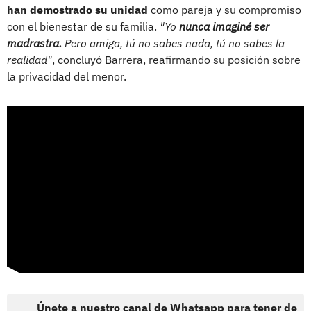
han demostrado su unidad
como pareja y su compromiso
con el bienestar de su familia.
"Yo
nunca imaginé ser
madrastra.
Pero amiga, tú no sabes nada, tú no sabes la
realidad"
, concluyó Barrera, reafirmando su posición sobre
la privacidad del menor.
Únete a nuestro canal de Whatsapp para tener de