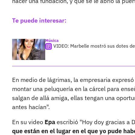
hacer una fundación, y que se le abrió la puer
Te puede interesar:
Música
VIDEO: Marbelle mostró sus dotes de
En medio de lágrimas, la empresaria expresó
montar una peluquería en la cárcel para ense
salgan de allá amiga, ellas tengan una oportun
antes hacían".
En su video
Epa
escribió "Hoy doy gracias a D
que están en el lugar en el que yo pude hab