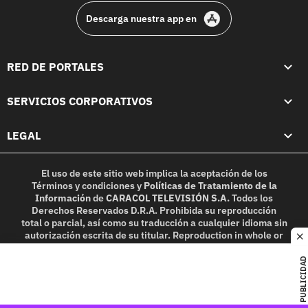
Descarga nuestra app en
RED DE PORTALES
SERVICIOS CORPORATIVOS
LEGAL
El uso de este sitio web implica la aceptación de los
Términos y condiciones
y
Políticas de Tratamiento de la
Información
de
CARACOL TELEVISIÓN S.A.
Todos los
Derechos Reservados D.R.A. Prohibida su reproducción
total o parcial, así como su traducción a cualquier idioma sin
autorización escrita de su titular. Reproduction in whole or
c
in part, or translation without written permission is
prohibited. All rights reserved 2025.
PUBLICIDAD
MIEMBRO DE: