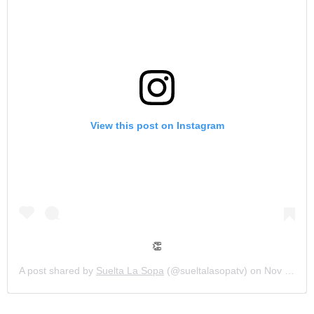
View this post on Instagram
👏
A post shared by
Suelta La Sopa
(@sueltalasopatv) on
Nov 6, 2020 at 1:15pm PST