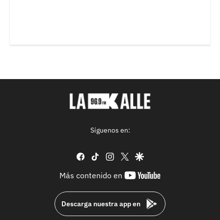
Síguenos en:
facebook
tiktok
instagram
twitter
google
youtube-
Más contenido en
footer
Descarga nuestra app en