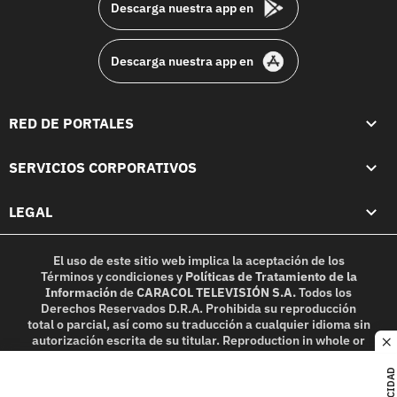
Descarga nuestra app en
Descarga nuestra app en
RED DE PORTALES
SERVICIOS CORPORATIVOS
LEGAL
El uso de este sitio web implica la aceptación de los
Términos y condiciones
y
Políticas de Tratamiento de la
Información
de
CARACOL TELEVISIÓN S.A.
Todos los
Derechos Reservados D.R.A. Prohibida su reproducción
total o parcial, así como su traducción a cualquier idioma sin
autorización escrita de su titular. Reproduction in whole or
c
in part, or translation without written permission is
prohibited. All rights reserved 2025.