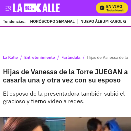
EN VIVO
Mira Todos Nuestros P
Tendencias:
HORÓSCOPO SEMANAL
NUEVO ÁLBUM KAROL G
PUBLICIDAD
/
/
/
La Kalle
Entretenimiento
Farándula
Hijas de Vanessa de la 
Hijas de Vanessa de la Torre JUEGAN a
casarla una y otra vez con su esposo
El esposo de la presentadora también subió el
gracioso y tierno video a redes.