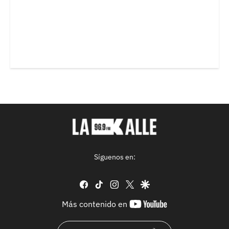
Síguenos en:
facebook
tiktok
instagram
twitter
google
youtube-
Más contenido en
footer