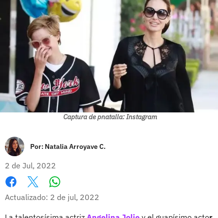
Captura de pnatalla: Instagram
Por:
Natalia Arroyave C.
2 de Jul, 2022
Whatsapp
Facebook
X
Actualizado: 2 de jul, 2022
La talentosísima actriz
Angelina Jolie
y el guapísimo acto
r