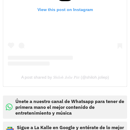
View this post on Instagram
A post shared by 𝑆ℎ𝑖𝑙𝑜ℎ 𝐽𝑜𝑙𝑖𝑒 𝑃𝑖𝑡𝑡 (@shiloh.joliep)
Únete a nuestro canal de Whatsapp para tener de
primera mano el mejor contenido de
entretenimiento y música
Sigue a La Kalle en Google y entérate de lo mejor