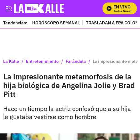
EN VIVO
Mira Todos Nuestros Pr
Tendencias:
HORÓSCOPO SEMANAL
TRASLADAN A EPA COLOM
PUBLICIDAD
/
/
/
La Kalle
Entretenimiento
Farándula
La impresionante metamor
La impresionante metamorfosis de la
hija biológica de Angelina Jolie y Brad
Pitt
Hace un tiempo la actriz confesó que a su hija
le gustaba vestirse como hombre