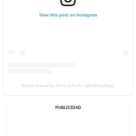
View this post on Instagram
A post shared by 𝑆ℎ𝑖𝑙𝑜ℎ 𝐽𝑜𝑙𝑖𝑒 𝑃𝑖𝑡𝑡 (@shiloh.joliep)
PUBLICIDAD