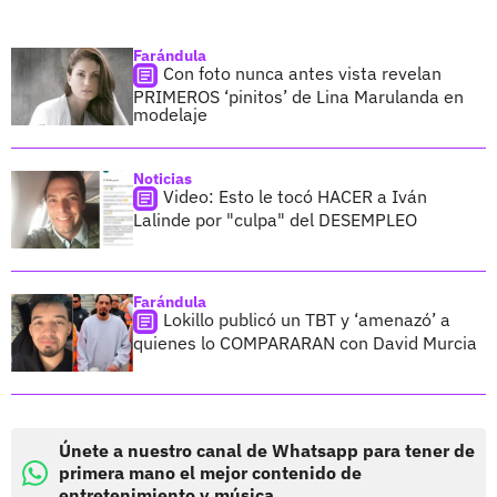
Farándula
Con foto nunca antes vista revelan
PRIMEROS ‘pinitos’ de Lina Marulanda en
modelaje
Noticias
Video: Esto le tocó HACER a Iván
Lalinde por "culpa" del DESEMPLEO
Farándula
Lokillo publicó un TBT y ‘amenazó’ a
quienes lo COMPARARAN con David Murcia
Únete a nuestro canal de Whatsapp para tener de
primera mano el mejor contenido de
entretenimiento y música