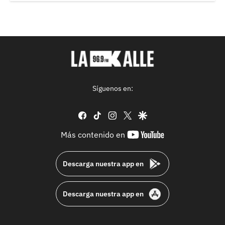
Síguenos en:
facebook
tiktok
instagram
twitter
google
youtube-
Más contenido en
footer
Descarga nuestra app en
Descarga nuestra app en