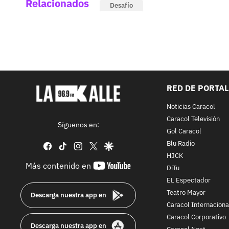
Relacionados
Desafío
RED DE PORTA
Noticias Caracol
Caracol Televisión
Síguenos en:
Gol Caracol
Blu Radio
facebook
tiktok
instagram
twitter
google
HJCK
youtube-
Más contenido en
DiTu
footer
EL Espectador
Teatro Mayor
Descarga nuestra app en
Caracol Internaciona
Caracol Corporativo
Descarga nuestra app en