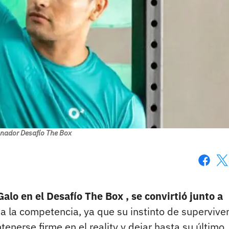
anador Desafío The Box
Faceboo
X
lo en el Desafío The Box , se convirtió junto a
a la competencia, ya que su instinto de superviven
enerse firme en el reality y dejar hasta su último