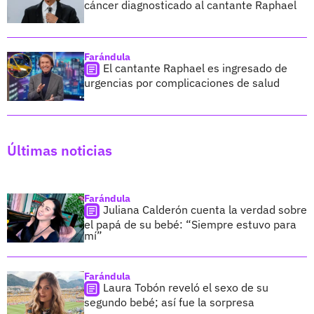
cáncer diagnosticado al cantante Raphael
Farándula
El cantante Raphael es ingresado de
urgencias por complicaciones de salud
Últimas noticias
Farándula
Juliana Calderón cuenta la verdad sobre
el papá de su bebé: “Siempre estuvo para
mí”
Farándula
Laura Tobón reveló el sexo de su
segundo bebé; así fue la sorpresa