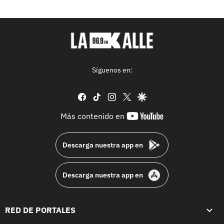
Síguenos en:
facebook
tiktok
instagram
twitter
google
youtube-
Más contenido en
footer
Descarga nuestra app en
Descarga nuestra app en
RED DE PORTALES