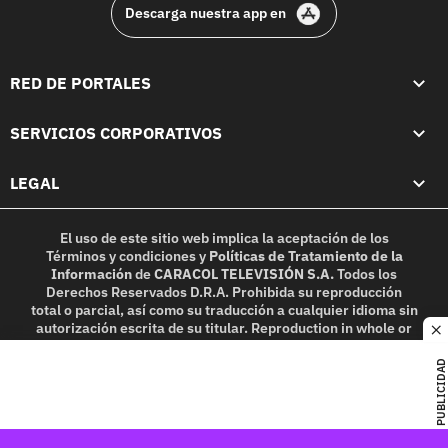
Descarga nuestra app en
RED DE PORTALES
SERVICIOS CORPORATIVOS
LEGAL
El uso de este sitio web implica la aceptación de los
Términos y condiciones
y
Políticas de Tratamiento de la
Información
de
CARACOL TELEVISIÓN S.A.
Todos los
Derechos Reservados D.R.A. Prohibida su reproducción
total o parcial, así como su traducción a cualquier idioma sin
autorización escrita de su titular. Reproduction in whole or
c
in part, or translation without written permission is
prohibited. All rights reserved 2025.
PUBLICIDAD
MIEMBRO DE: