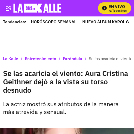
EN VIVO
Mira Todos Nuestros
Tendencias:
HORÓSCOPO SEMANAL
NUEVO ÁLBUM KAROL G
PUBLICIDAD
/
/
/
La Kalle
Entretenimiento
Farándula
Se las acaricia el viento
Se las acaricia el viento: Aura Cristina
Geithner dejó a la vista su torso
desnudo
La actriz mostró sus atributos de la manera
más atrevida y sensual.