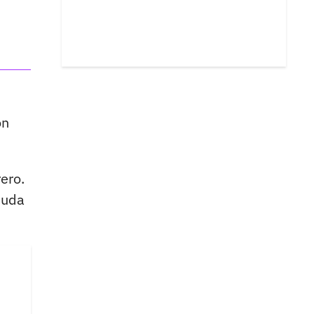
ón
ero.
duda