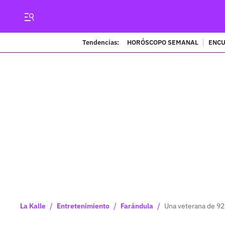
Tendencias:
HORÓSCOPO SEMANAL
ENCU
/
/
/
La Kalle
Entretenimiento
Farándula
Una veterana de 92 