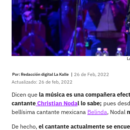
L
|
26 de Feb, 2022
Por:
Redacción digital La Kalle
Actualizado: 26 de feb, 2022
Dicen que
la música es una compañera efecti
cantante
Christian Noda
l lo sabe;
pues desde
bellísima cantante mexicana
Belinda
, Nodal
n
De hecho,
el cantante actualmente se encue