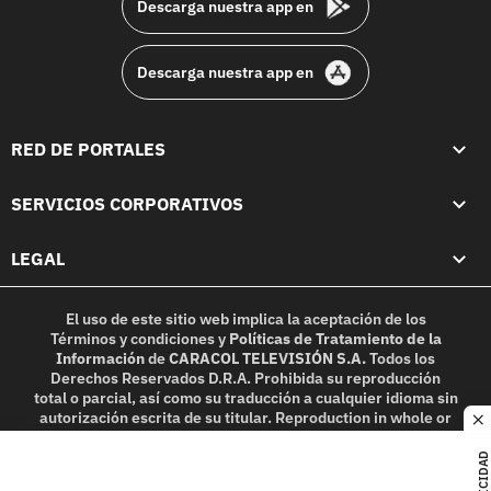
Descarga nuestra app en
Descarga nuestra app en
RED DE PORTALES
SERVICIOS CORPORATIVOS
LEGAL
El uso de este sitio web implica la aceptación de los
Términos y condiciones
y
Políticas de Tratamiento de la
Información
de
CARACOL TELEVISIÓN S.A.
Todos los
Derechos Reservados D.R.A. Prohibida su reproducción
total o parcial, así como su traducción a cualquier idioma sin
autorización escrita de su titular. Reproduction in whole or
c
in part, or translation without written permission is
prohibited. All rights reserved 2025.
PUBLICIDAD