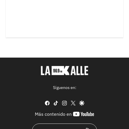
Síguenos en:
facebook
tiktok
instagram
twitter
google
youtube-
Más contenido en
footer