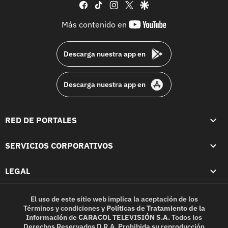
facebook
tiktok
instagram
twitter
google
youtube-
Más contenido en
footer
Descarga nuestra app en
Descarga nuestra app en
RED DE PORTALES
SERVICIOS CORPORATIVOS
LEGAL
El uso de este sitio web implica la aceptación de los
Términos y condiciones
y
Políticas de Tratamiento de la
Información
de
CARACOL TELEVISIÓN S.A.
Todos los
Derechos Reservados D.R.A. Prohibida su reproducción