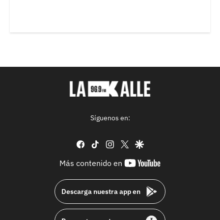
Síguenos en:
facebook
tiktok
instagram
twitter
google
youtube-
Más contenido en
footer
Descarga nuestra app en