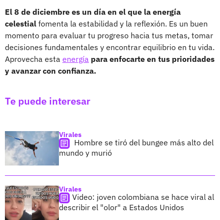
El 8 de diciembre es un día en el que la energía
celestial
fomenta la estabilidad y la reflexión. Es un buen
momento para evaluar tu progreso hacia tus metas, tomar
decisiones fundamentales y encontrar equilibrio en tu vida.
Aprovecha esta
energía
para enfocarte en tus prioridades
y avanzar con confianza.
Te puede interesar
Virales
Hombre se tiró del bungee más alto del
mundo y murió
Virales
Video: joven colombiana se hace viral al
describir el "olor" a Estados Unidos