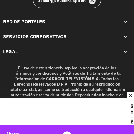
Descarga nuestra app en
RED DE PORTALES
SERVICIOS CORPORATIVOS
LEGAL
El uso de este sitio web implica la aceptación de los
Términos y condiciones
y
Políticas de Tratamiento de la
Información
de
CARACOL TELEVISIÓN S.A.
Todos los
Derechos Reservados D.R.A. Prohibida su reproducción
total o parcial, así como su traducción a cualquier idioma sin
autorización escrita de su titular. Reproduction in whole or
c
in part, or translation without written permission is
prohibited. All rights reserved 2025.
PUBLICIDAD
MIEMBRO DE: