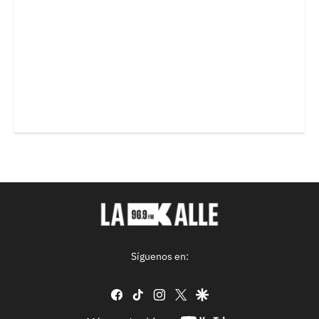
Síguenos en:
facebook
tiktok
instagram
twitter
google