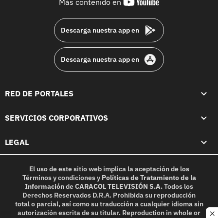
youtube-
Más contenido en
footer
Descarga nuestra app en
Descarga nuestra app en
RED DE PORTALES
SERVICIOS CORPORATIVOS
LEGAL
El uso de este sitio web implica la aceptación de los
Términos y condiciones
y
Políticas de Tratamiento de la
Información
de
CARACOL TELEVISIÓN S.A.
Todos los
Derechos Reservados D.R.A. Prohibida su reproducción
total o parcial, así como su traducción a cualquier idioma sin
autorización escrita de su titular. Reproduction in whole or
c