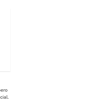
pero
cial.