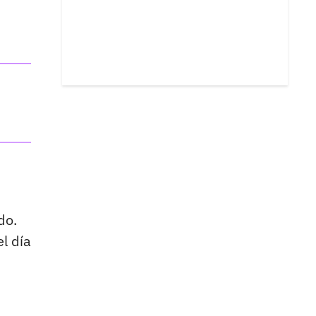
do.
l día