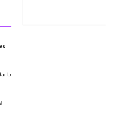
des
ar la
l