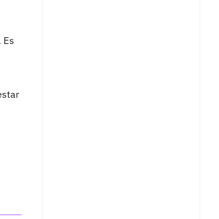
. Es
estar