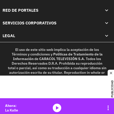
RED DE PORTALES
SERVICIOS CORPORATIVOS
LEGAL
El uso de este sitio web implica la aceptación de los
Términos y condiciones
y
Políticas de Tratamiento de la
Información
de
CARACOL TELEVISIÓN S.A.
Todos los
Derechos Reservados D.R.A. Prohibida su reproducción
total o parcial, así como su traducción a cualquier idioma sin
autorización escrita de su titular. Reproduction in whole or
c
in part, or translation without written permission is
prohibited. All rights reserved 2025.
PUBLICIDAD
MIEMBRO DE:
media-icon
La Kalle