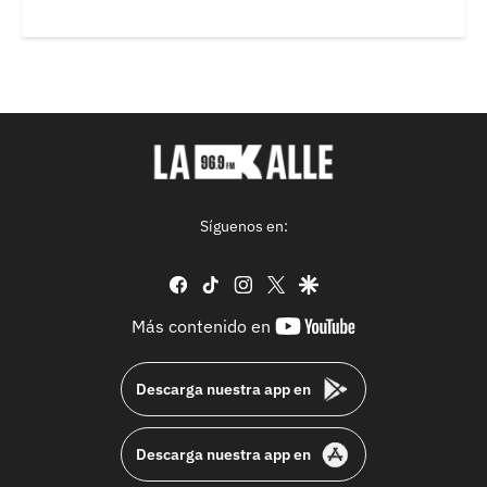
Síguenos en:
facebook
tiktok
instagram
twitter
google
youtube-
Más contenido en
footer
Descarga nuestra app en
Descarga nuestra app en