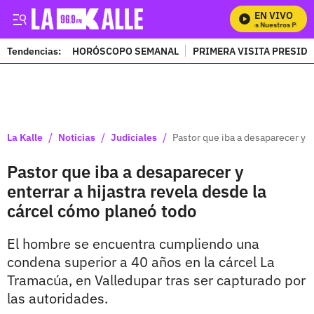
EN VIVO
Mira Todos Nuestros Progra
Tendencias:
HORÓSCOPO SEMANAL
PRIMERA VISITA PRESID
PUBLICIDAD
/
/
/
La Kalle
Noticias
Judiciales
Pastor que iba a desaparecer y e
Pastor que iba a desaparecer y
enterrar a hijastra revela desde la
cárcel cómo planeó todo
El hombre se encuentra cumpliendo una
condena superior a 40 años en la cárcel La
Tramacúa, en Valledupar tras ser capturado por
las autoridades.