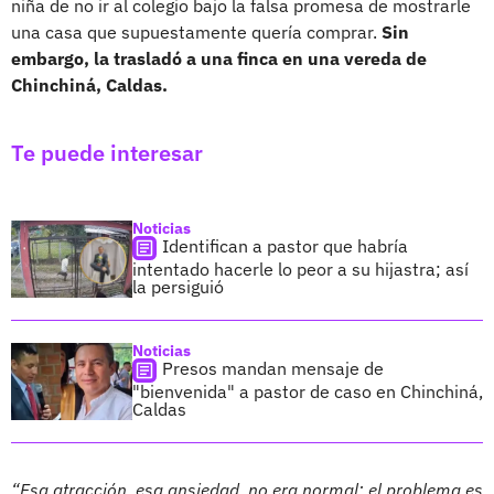
niña de no ir al colegio bajo la falsa promesa de mostrarle
una casa que supuestamente quería comprar.
Sin
embargo, la trasladó a una finca en una vereda de
Chinchiná, Caldas.
Te puede interesar
Noticias
Identifican a pastor que habría
intentado hacerle lo peor a su hijastra; así
la persiguió
Noticias
Presos mandan mensaje de
"bienvenida" a pastor de caso en Chinchiná,
Caldas
“Esa atracción, esa ansiedad, no era normal; el problema es