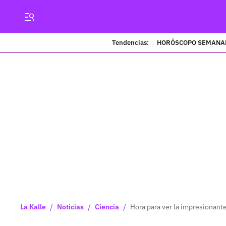
Tendencias:
HORÓSCOPO SEMANA
/
/
/
La Kalle
Noticias
Ciencia
Hora para ver la impresionante