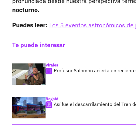
pronunciada desde nuestra perspectiva terre
nocturno.
Puedes leer:
Los 5 eventos astronómicos de
Te puede interesar
Virales
Profesor Salomón acierta en reciente 
Bogotá
Así fue el descarrilamiento del Tren 