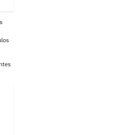
s
ulos
ntes