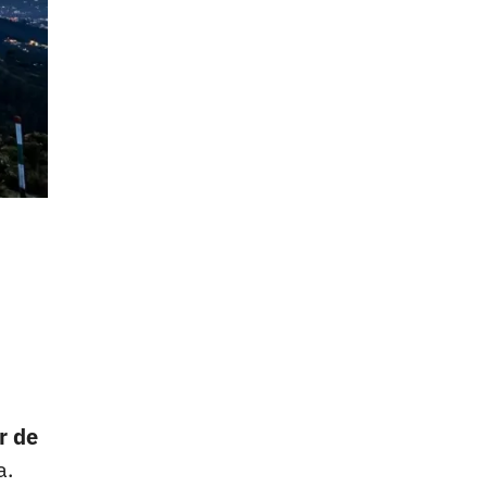
or de
a.