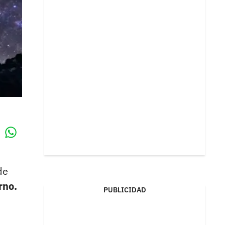
Whatsapp
k
de
rno.
PUBLICIDAD