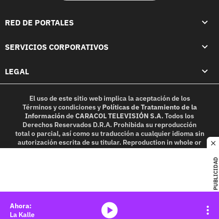
RED DE PORTALES
SERVICIOS CORPORATIVOS
LEGAL
El uso de este sitio web implica la aceptación de los
Términos y condiciones
y
Políticas de Tratamiento de la
Información
de
CARACOL TELEVISIÓN S.A.
Todos los
Derechos Reservados D.R.A. Prohibida su reproducción
total o parcial, así como su traducción a cualquier idioma sin
autorización escrita de su titular. Reproduction in whole or
c
in part, or translation without written permission is
prohibited. All rights reserved 2025.
PUBLICIDAD
MIEMBRO DE:
media-icon
La Kalle