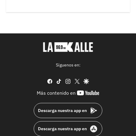
Síguenos en:
facebook
tiktok
instagram
twitter
google
youtube-
Más contenido en
footer
Descarga nuestra app en
Descarga nuestra app en