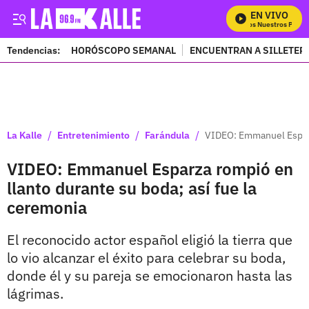
EN VIVO
Mira Todos Nuestros Progra
Tendencias:
HORÓSCOPO SEMANAL
ENCUENTRAN A SILLETER
PUBLICIDAD
/
/
/
La Kalle
Entretenimiento
Farándula
VIDEO: Emmanuel Esparza
VIDEO: Emmanuel Esparza rompió en
llanto durante su boda; así fue la
ceremonia
El reconocido actor español eligió la tierra que
lo vio alcanzar el éxito para celebrar su boda,
donde él y su pareja se emocionaron hasta las
lágrimas.