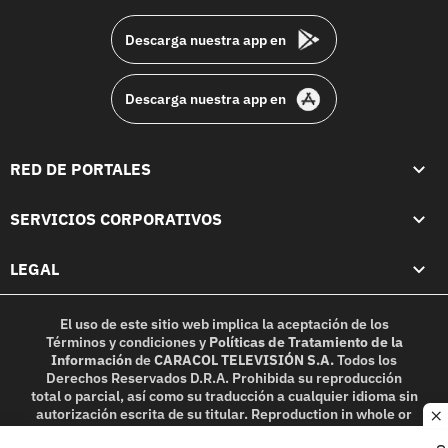
Descarga nuestra app en
Descarga nuestra app en
RED DE PORTALES
SERVICIOS CORPORATIVOS
LEGAL
El uso de este sitio web implica la aceptación de los
Términos y condiciones
y
Políticas de Tratamiento de la
Información
de
CARACOL TELEVISIÓN S.A.
Todos los
Derechos Reservados D.R.A. Prohibida su reproducción
total o parcial, así como su traducción a cualquier idioma sin
autorización escrita de su titular. Reproduction in whole or
c
in part, or translation without written permission is