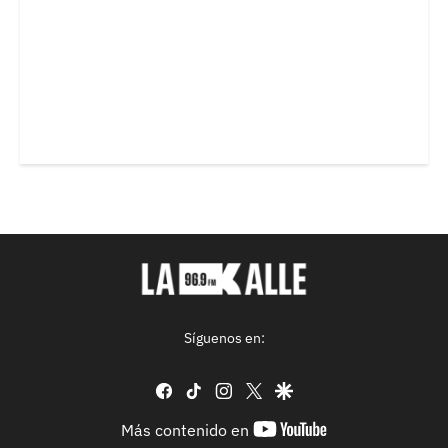
Síguenos en:
facebook
tiktok
instagram
twitter
google
youtube-
Más contenido en
footer