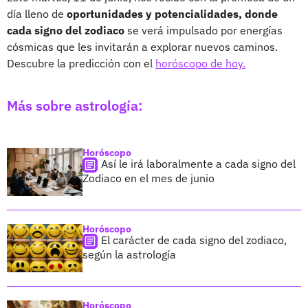
día lleno de
oportunidades y potencialidades, donde
cada signo del zodiaco
se verá impulsado por energías
cósmicas que les invitarán a explorar nuevos caminos.
Descubre la predicción con el
horóscopo de hoy.
Más sobre astrología:
Horóscopo
Así le irá laboralmente a cada signo del
Zodiaco en el mes de junio
Horóscopo
El carácter de cada signo del zodiaco,
según la astrología
Horóscopo