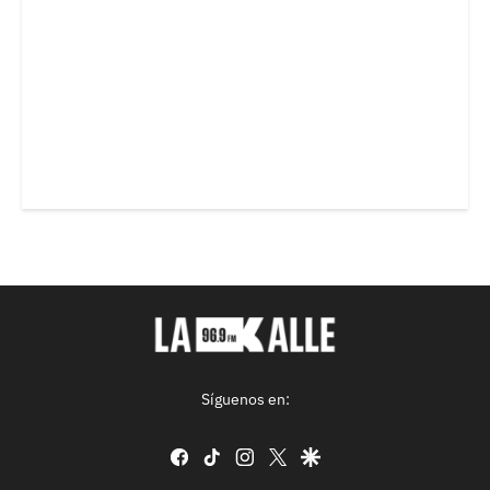
Síguenos en:
facebook
tiktok
instagram
twitter
google