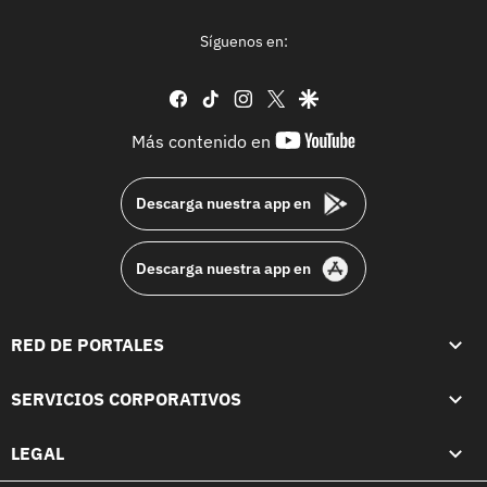
Síguenos en:
facebook
tiktok
instagram
twitter
google
youtube-
Más contenido en
footer
Descarga nuestra app en
Descarga nuestra app en
RED DE PORTALES
SERVICIOS CORPORATIVOS
LEGAL