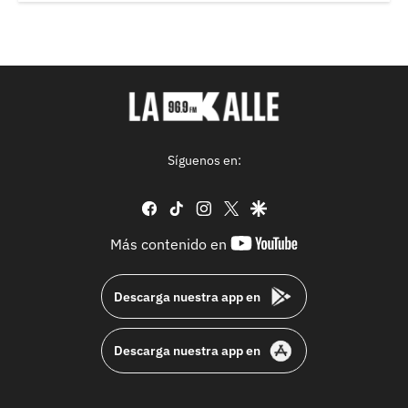
Síguenos en:
facebook
tiktok
instagram
twitter
google
youtube-
Más contenido en
footer
Descarga nuestra app en
Descarga nuestra app en