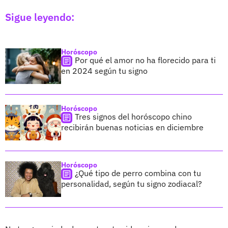
Sigue leyendo:
Horóscopo
Por qué el amor no ha florecido para ti
en 2024 según tu signo
Horóscopo
Tres signos del horóscopo chino
recibirán buenas noticias en diciembre
Horóscopo
¿Qué tipo de perro combina con tu
personalidad, según tu signo zodiacal?