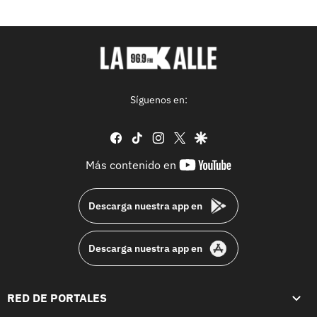
Síguenos en:
facebook
tiktok
instagram
twitter
google
youtube-
Más contenido en
footer
Descarga nuestra app en
Descarga nuestra app en
RED DE PORTALES