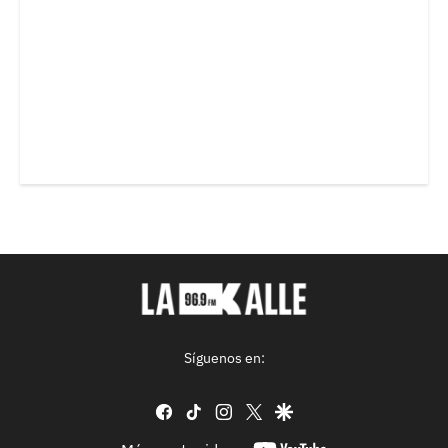
Síguenos en:
facebook
tiktok
instagram
twitter
google