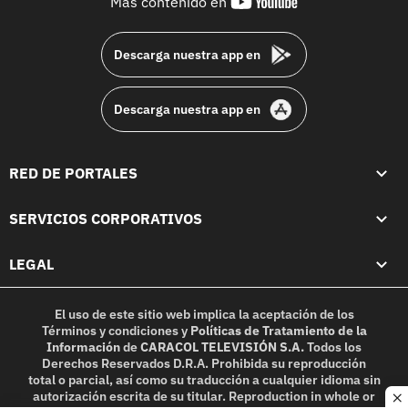
youtube-
Más contenido en
footer
Descarga nuestra app en
Descarga nuestra app en
RED DE PORTALES
SERVICIOS CORPORATIVOS
LEGAL
El uso de este sitio web implica la aceptación de los
Términos y condiciones
y
Políticas de Tratamiento de la
Información
de
CARACOL TELEVISIÓN S.A.
Todos los
Derechos Reservados D.R.A. Prohibida su reproducción
total o parcial, así como su traducción a cualquier idioma sin
autorización escrita de su titular. Reproduction in whole or
c