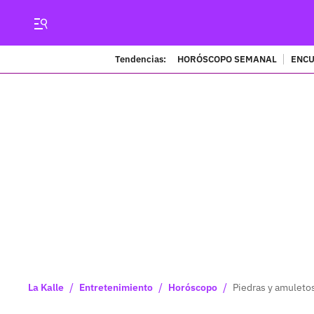
Tendencias:
HORÓSCOPO SEMANAL
ENCU
/
/
/
La Kalle
Entretenimiento
Horóscopo
Piedras y amuletos