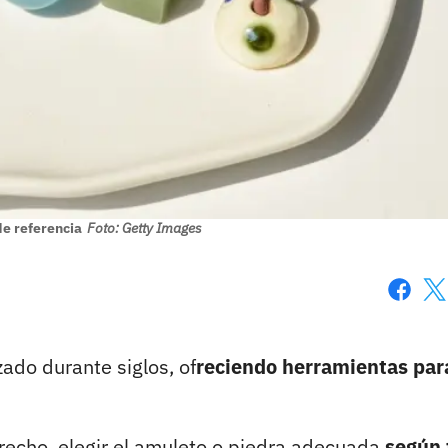
e referencia
Foto: Getty Images
Faceboo
X
ado durante siglos, of
reciendo herramientas par
recho, elegir el amuleto o piedra adecuada
según 