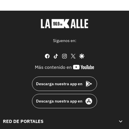
Síguenos en:
facebook
tiktok
instagram
twitter
google
youtube-
Más contenido en
footer
Descarga nuestra app en
Descarga nuestra app en
RED DE PORTALES