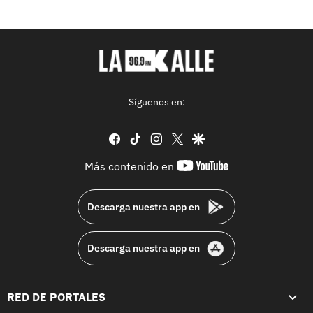
Síguenos en:
facebook
tiktok
instagram
twitter
google
youtube-
Más contenido en
footer
Descarga nuestra app en
Descarga nuestra app en
RED DE PORTALES