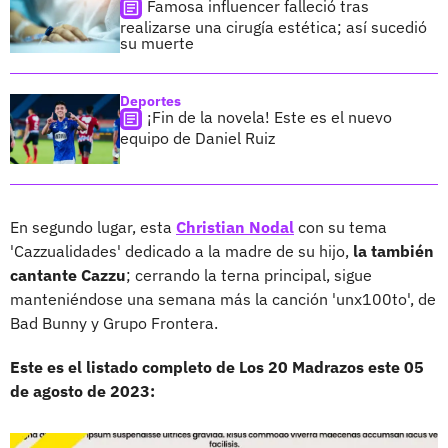
Famosa influencer falleció tras
realizarse una cirugía estética; así sucedió
su muerte
Deportes
¡Fin de la novela! Este es el nuevo
equipo de Daniel Ruiz
En segundo lugar, esta
Christian Nodal
con su tema
'Cazzualidades' dedicado a la madre de su hijo,
la también
cantante Cazzu
; cerrando la terna principal, sigue
manteniéndose una semana más la canción 'unx100to', de
Bad Bunny y Grupo Frontera.
Este es el listado completo de Los 20 Madrazos este 05
de agosto de 2023: