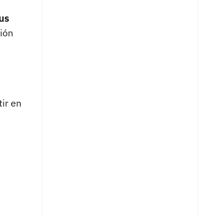
us
ión
ir en