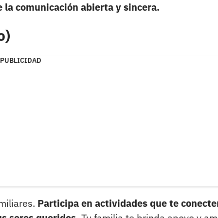
de la comunicación abierta y sincera.
o)
PUBLICIDAD
miliares.
Participa en actividades que te conecte
us seres queridos.
Tu familia te brinda apoyo y am