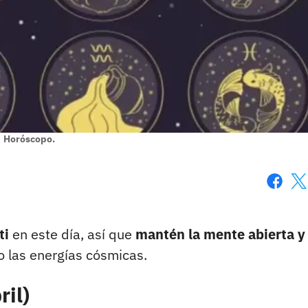
Horóscopo.
Faceboo
X
ti
en este día, así que
mantén la mente abierta y 
 las energías cósmicas.
ril)