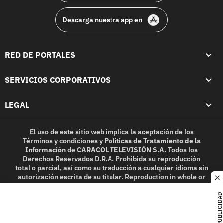
Descarga nuestra app en
RED DE PORTALES
SERVICIOS CORPORATIVOS
LEGAL
El uso de este sitio web implica la aceptación de los
Términos y condiciones
y
Políticas de Tratamiento de la
Información
de
CARACOL TELEVISIÓN S.A.
Todos los
Derechos Reservados D.R.A. Prohibida su reproducción
total o parcial, así como su traducción a cualquier idioma sin
autorización escrita de su titular. Reproduction in whole or
c
in part, or translation without written permission is
prohibited. All rights reserved 2025.
PUBLICIDAD
MIEMBRO DE: