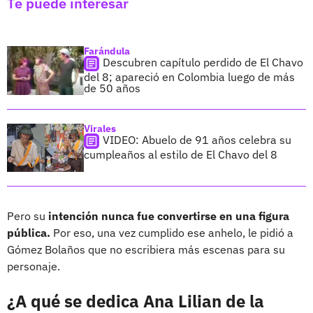
Te puede interesar
Farándula
Descubren capítulo perdido de El Chavo
del 8; apareció en Colombia luego de más
de 50 años
Virales
VIDEO: Abuelo de 91 años celebra su
cumpleaños al estilo de El Chavo del 8
Pero su
intención nunca fue convertirse en una figura
pública.
Por eso, una vez cumplido ese anhelo, le pidió a
Gómez Bolaños que no escribiera más escenas para su
personaje.
¿A qué se dedica Ana Lilian de la