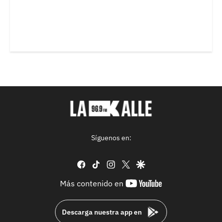
Síguenos en:
facebook
tiktok
instagram
twitter
google
youtube-
Más contenido en
footer
Descarga nuestra app en