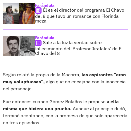
Farándula
Él es el director del programa El Chavo
del 8 que tuvo un romance con Florinda
meza
Farándula
Sale a la luz la verdad sobre
fallecimiento del 'Profesor Jirafales' de El
Chavo del 8
Según relató la propia de la Macorra,
las aspirantes “eran
muy voluptuosas”,
algo que no encajaba con la inocencia
del personaje.
Fue entonces cuando Gómez Bolaños le propuso
a ella
misma que hiciera una prueba.
Aunque al principio dudó,
terminó aceptando, con la promesa de que solo aparecería
en tres episodios.