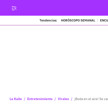
Tendencias:
HORÓSCOPO SEMANAL
ENCU
/
/
/
La Kalle
Entretenimiento
Virales
¡Boda en el aire! Se c