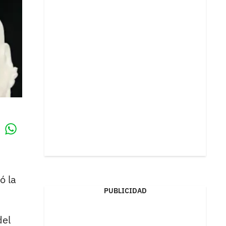
Whatsapp
k
ó la
PUBLICIDAD
del