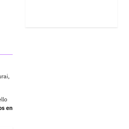
rai,
llo
os en