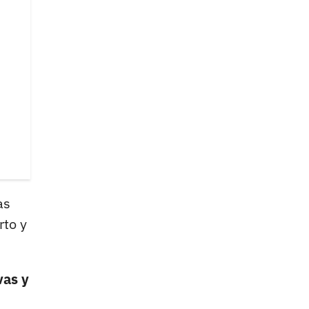
as
rto y
vas y