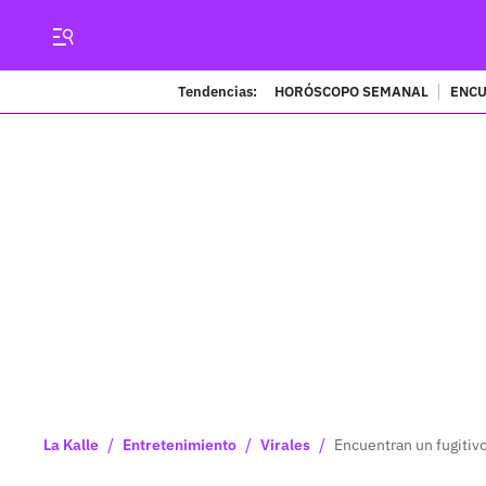
Tendencias:
HORÓSCOPO SEMANAL
ENCU
/
/
/
La Kalle
Entretenimiento
Virales
Encuentran un fugitivo