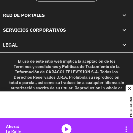
RED DE PORTALES
SERVICIOS CORPORATIVOS
LEGAL
El uso de este sitio web implica la aceptación de los
Términos y condiciones
y
Políticas de Tratamiento de la
Información
de
CARACOL TELEVISIÓN S.A.
Todos los
Derechos Reservados D.R.A. Prohibida su reproducción
total o parcial, así como su traducción a cualquier idioma sin
autorización escrita de su titular. Reproduction in whole or
c
in part, or translation without written permission is
prohibited. All rights reserved 2025.
PUBLICIDAD
MIEMBRO DE:
media-icon
La Kalle