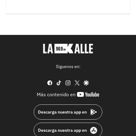
Síguenos en:
facebook
tiktok
instagram
twitter
google
youtube-
Más contenido en
footer
Descarga nuestra app en
Descarga nuestra app en