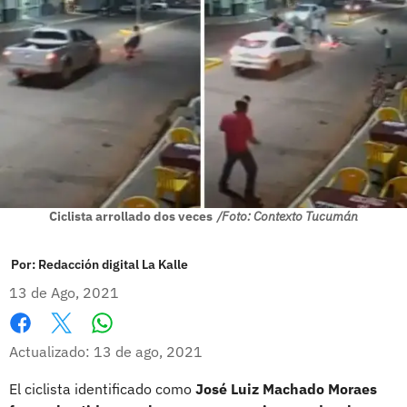
Ciclista arrollado dos veces
/Foto: Contexto Tucumán
Por:
Redacción digital La Kalle
13 de Ago, 2021
Whatsapp
Facebook
X
Actualizado: 13 de ago, 2021
El ciclista identificado como
José Luiz Machado Moraes