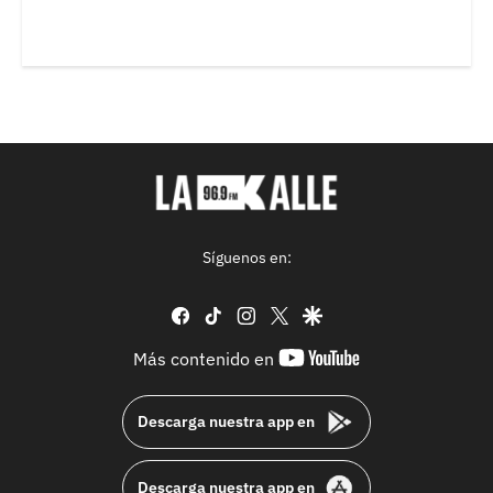
Síguenos en:
facebook
tiktok
instagram
twitter
google
youtube-
Más contenido en
footer
Descarga nuestra app en
Descarga nuestra app en