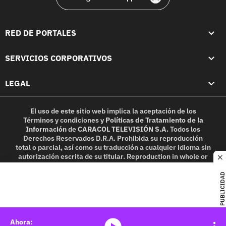
RED DE PORTALES
SERVICIOS CORPORATIVOS
LEGAL
El uso de este sitio web implica la aceptación de los
Términos y condiciones
y
Políticas de Tratamiento de la
Información
de
CARACOL TELEVISIÓN S.A.
Todos los
Derechos Reservados D.R.A. Prohibida su reproducción
total o parcial, así como su traducción a cualquier idioma sin
autorización escrita de su titular. Reproduction in whole or
c
in part, or translation without written permission is
prohibited. All rights reserved 2025.
PUBLICIDAD
MIEMBRO DE:
media-icon