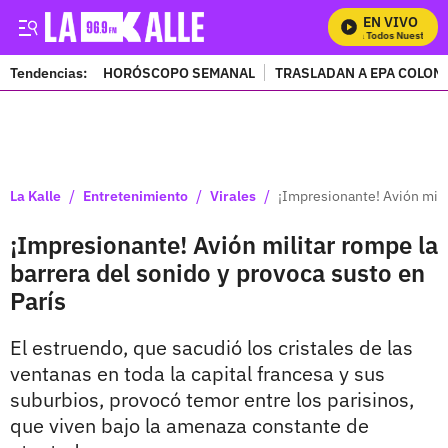
EN VIVO
Mira Todos Nuestros P
Tendencias:
HORÓSCOPO SEMANAL
TRASLADAN A EPA COLOM
PUBLICIDAD
/
/
/
La Kalle
Entretenimiento
Virales
¡Impresionante! Avión milit
¡Impresionante! Avión militar rompe la
barrera del sonido y provoca susto en
París
El estruendo, que sacudió los cristales de las
ventanas en toda la capital francesa y sus
suburbios, provocó temor entre los parisinos,
que viven bajo la amenaza constante de