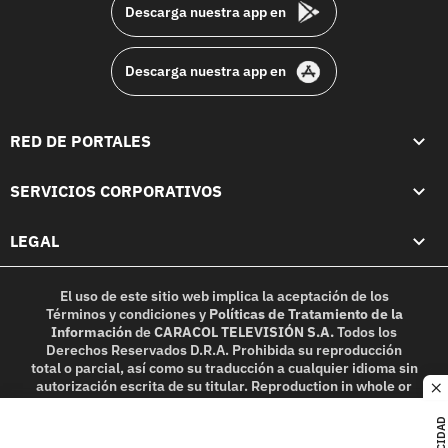
Descarga nuestra app en
Descarga nuestra app en
RED DE PORTALES
SERVICIOS CORPORATIVOS
LEGAL
El uso de este sitio web implica la aceptación de los
Términos y condiciones
y
Políticas de Tratamiento de la
Información
de
CARACOL TELEVISIÓN S.A.
Todos los
Derechos Reservados D.R.A. Prohibida su reproducción
total o parcial, así como su traducción a cualquier idioma sin
autorización escrita de su titular. Reproduction in whole or
c
in part, or translation without written permission is
prohibited. All rights reserved 2025.