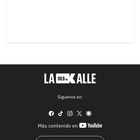
Síguenos en:
facebook
tiktok
instagram
twitter
google
youtube-
Más contenido en
footer